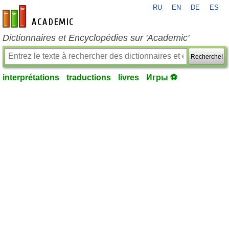
RU
EN
DE
ES
fr-academic.com
Dictionnaires et Encyclopédies sur 'Academic'
Recherche!
interprétations
traductions
livres
Игры ⚽