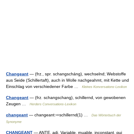
Changeant
— (frz., spr. schangscháng), wechselnd; Webstoffe
aus Seide (Schillertaft), auch in Wolle nachgeahmt, mit Kette und
Einschlag von verschiedener Farbe …
Kleines Konversations-Lexikon
Changeant
— (frz. schangschang), schillernd, von gewobenen
Zeugen …
Herders Conversations-Lexikon
changeant
— changeant:⇨schillernd(1) …
Das Wörterbuch der
Synonyme
CHANGEANT
— ANTE. adj. Variable, muable, inconstant, qui