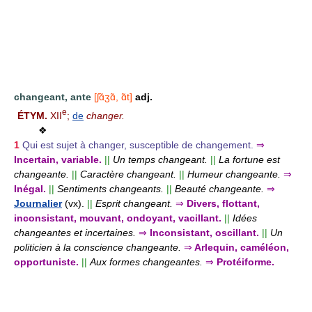
changeant, ante
[ʃɑ̃ʒɑ̃, ɑ̃t]
adj.
e
ÉTYM.
XII
;
de
changer.
❖
1
Qui est sujet à changer, susceptible de changement.
⇒
Incertain, variable.
||
Un temps changeant.
||
La fortune est
changeante.
||
Caractère changeant.
||
Humeur changeante.
⇒
Inégal.
||
Sentiments changeants.
||
Beauté changeante.
⇒
Journalier
(vx).
||
Esprit changeant.
⇒
Divers, flottant,
inconsistant, mouvant, ondoyant, vacillant.
||
Idées
changeantes et incertaines.
⇒
Inconsistant, oscillant.
||
Un
politicien à la conscience changeante.
⇒
Arlequin, caméléon,
opportuniste.
||
Aux formes changeantes.
⇒
Protéiforme.