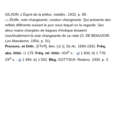
GILSON,
L'Esprit de la philos. médiév.,
1932, p. 68.
—
Étoffe, soie changeante; couleur changeante.
Qui présente des
reflets différents suivant le jour sous lequel on la regarde.
Ses
deux mains chargées de bagues d'évêque lissaient
machinalement la soie changeante de sa robe
(S. DE BEAUVOIR,
Les Mandarins,
1954, p. 31).
Prononc. et Orth. :
[
], fém. [-
]. Ds
Ac.
1694-1932.
Fréq.
e
abs. littér. :
1 179.
Fréq. rel. littér. :
XIX
s. :
a
) 1 604, b) 1 778;
e
XX
s. :
a
) 1 894, b) 1 552.
Bbg.
GOTTSCH. Redens. 1930, p. 3.