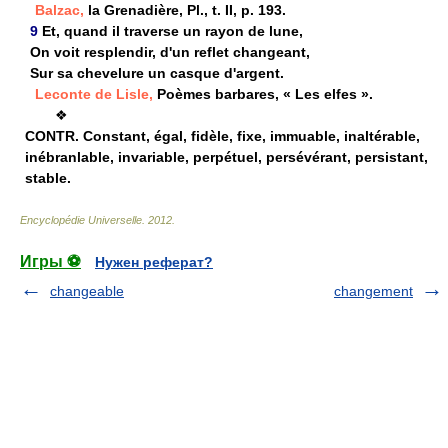
Balzac,
la Grenadière, Pl., t. II, p. 193.
9
Et, quand il traverse un rayon de lune,
On voit resplendir, d'un reflet changeant,
Sur sa chevelure un casque d'argent.
Leconte de Lisle,
Poèmes barbares, « Les elfes ».
❖
CONTR.
Constant, égal, fidèle, fixe, immuable, inaltérable,
inébranlable, invariable, perpétuel, persévérant, persistant,
stable.
Encyclopédie Universelle
.
2012
.
Игры ⚽
Нужен реферат?
changeable
changement