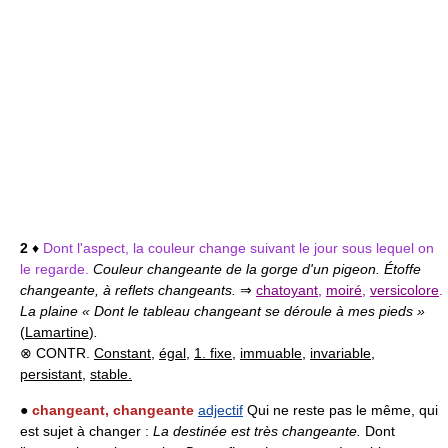
2
♦
Dont l'aspect, la couleur change suivant le jour sous lequel on
le regarde.
Couleur changeante de la gorge d'un pigeon. Étoffe
changeante, à reflets changeants.
⇒
chatoyant
,
moiré
,
versicolore
.
La plaine « Dont le tableau changeant se déroule à mes pieds »
(
Lamartine
)
.
⊗ CONTR.
Constant
,
égal
,
1. fixe
,
immuable
,
invariable
,
persistant
,
stable.
●
changeant, changeante
adjectif
Qui ne reste pas le même, qui
est sujet à changer :
La destinée est très changeante.
Dont