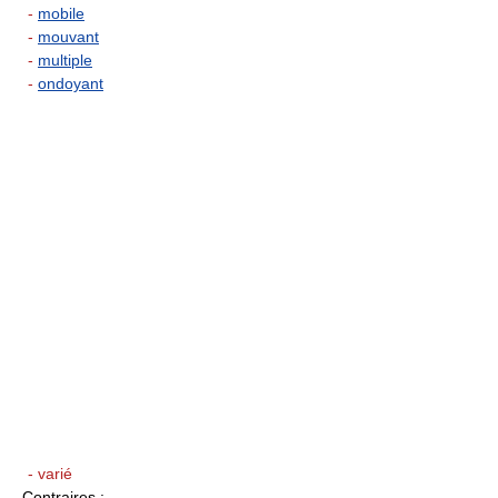
-
mobile
-
mouvant
-
multiple
-
ondoyant
- varié
Contraires
: