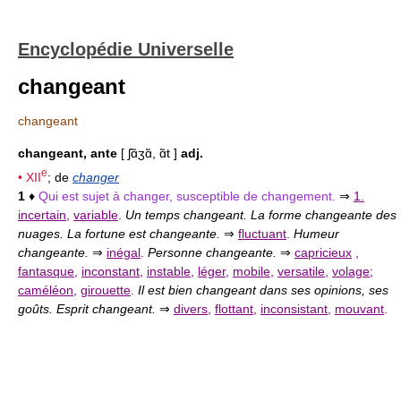
Encyclopédie Universelle
changeant
changeant
changeant, ante
[ ʃɑ̃ʒɑ̃, ɑ̃t ]
adj.
e
•
XII
; de
changer
1
♦
Qui est sujet à changer, susceptible de changement.
⇒
1.
incertain
,
variable
.
Un temps changeant. La forme changeante des
nuages. La fortune est changeante.
⇒
fluctuant
.
Humeur
changeante.
⇒
inégal
.
Personne changeante.
⇒
capricieux
,
fantasque
,
inconstant
,
instable
,
léger
,
mobile
,
versatile
,
volage
;
caméléon
,
girouette
.
Il est bien changeant dans ses opinions, ses
goûts. Esprit changeant.
⇒
divers
,
flottant
,
inconsistant
,
mouvant
.