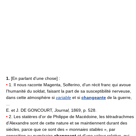
1.
[En parlant d'une chose] :
•
1. Il nous raconte Magenta, Solferino, d'un récit franc qui avoue
l'humanité du soldat, faisant la part de sa susceptibilité nerveuse,
dans cette atmosphère si
variable
et si
changeante
de la guerre,
...
E. et J. DE GONCOURT,
Journal,
1869, p. 528.
•
2. Les statères d'or de Philippe de Macédoine, les tétradrachmes
d'Alexandre sont de cette nature et se maintiennent durant des
siècles, parce que ce sont des «
monnaies stables
», par
opposition au numéraire
changeant
et d'une valeur relative, qui