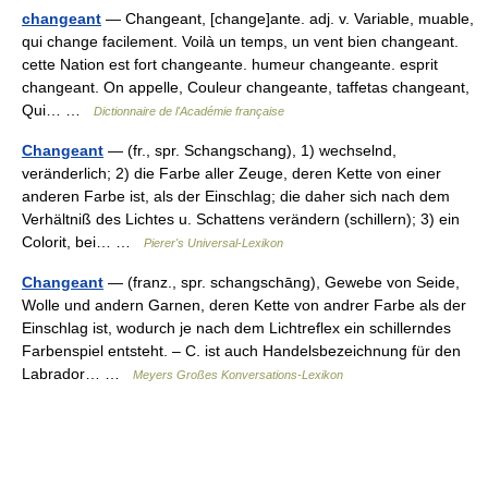
changeant
— Changeant, [change]ante. adj. v. Variable, muable,
qui change facilement. Voilà un temps, un vent bien changeant.
cette Nation est fort changeante. humeur changeante. esprit
changeant. On appelle, Couleur changeante, taffetas changeant,
Qui… …
Dictionnaire de l'Académie française
Changeant
— (fr., spr. Schangschang), 1) wechselnd,
veränderlich; 2) die Farbe aller Zeuge, deren Kette von einer
anderen Farbe ist, als der Einschlag; die daher sich nach dem
Verhältniß des Lichtes u. Schattens verändern (schillern); 3) ein
Colorit, bei… …
Pierer's Universal-Lexikon
Changeant
— (franz., spr. schangschāng), Gewebe von Seide,
Wolle und andern Garnen, deren Kette von andrer Farbe als der
Einschlag ist, wodurch je nach dem Lichtreflex ein schillerndes
Farbenspiel entsteht. – C. ist auch Handelsbezeichnung für den
Labrador… …
Meyers Großes Konversations-Lexikon